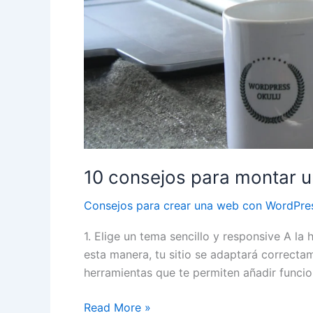
10 consejos para montar 
Consejos para crear una web con WordPre
1. Elige un tema sencillo y responsive A l
esta manera, tu sitio se adaptará correctam
herramientas que te permiten añadir funcio
10
Read More »