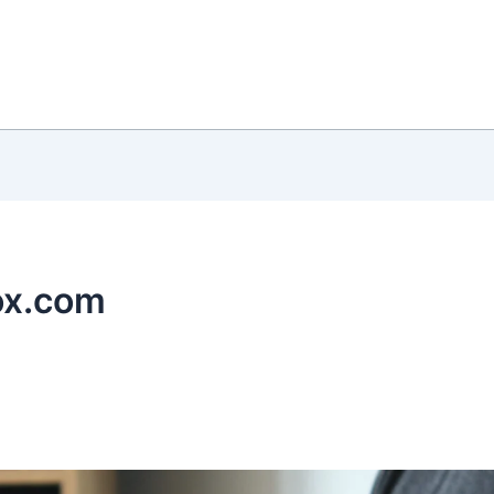
anox.com
ox.com